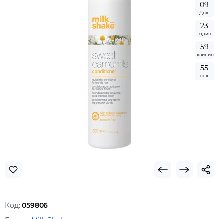
0
9
Днів
2
3
Годин
5
9
хвилин
5
4
сек
Код:
059806