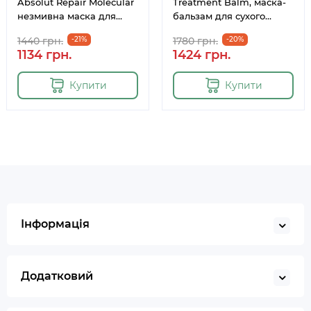
Absolut Repair Molecular
Treatment Balm, маска-
незмивна маска для
бальзам для сухого
відновлення волосся 100
волосся, 250 мл
1440 грн.
-21%
1780 грн.
-20%
мл
1134 грн.
1424 грн.
Купити
Купити
Інформація
Додатковий