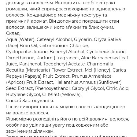
догляду за волоссям. Він містить в собі екстракт
ромашки, який сприяє заспокоєнню та відновленню
волосся. Кондиціонер має ніжну текстуру та
приємний аромат. Він допомагає покращити стан
волосся, залишаючи його м'яким та блискучим.
Склад:
Aqua (Water), Cetearyl Alcohol, Glycerin, Oryza Sativa
(Rice) Bran Oil, Cetrimonium Chloride,
Cyclopentasiloxane, Behenyl Alcohol, Cyclohexasiloxane,
Dimethicone, Parfum (Fragrance), Aloe Barbadensis Leaf
Juice, Panthenol, Tocopheryl Acetate, Chamomilla
Recutita (Matricaria) Flower Extract, Mel (Honey), Carica
Papaya (Papaya) Fruit Extract, Prunus Armeniaca
(Apricot) Fruit Extract, Helianthus Annuus (Sunflower)
Seed Extract, Phenoxyethanol, Caprylyl Glycol, Citric Acid,
Butylene Glycol, CI 19140 (Yellow 5).
Спосіб Застосування:
Після використання шампуню нанесіть кондиціонер
на вологе волосся.
Рівномірно розподіліть його по всій довжині волосся,
особливо уділивши увагу пошкодженим або
засміченим ділянкам.