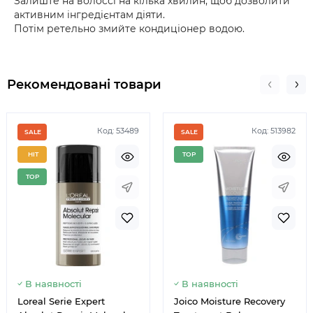
Залиште на волоссі на кілька хвилин, щоб дозволити
активним інгредієнтам діяти.
Потім ретельно змийте кондиціонер водою.
Рекомендовані товари
Код: 53489
Код: 513982
SALE
SALE
HIT
TOP
TOP
Немає в наявності
Немає 
В наявності
В наявності
Loreal Serie Expert
Joico Moisture Recovery