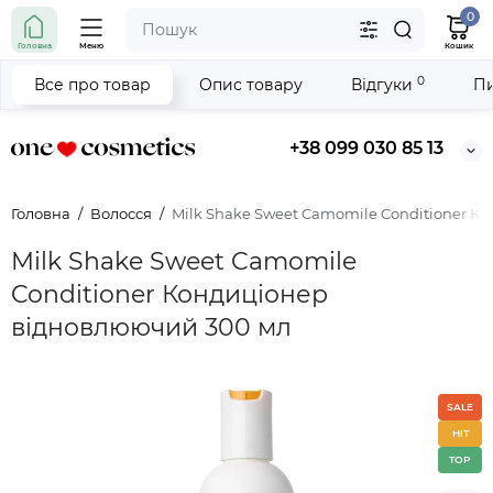
0
Головна
Меню
Кошик
0
Все про товар
Опис товару
Відгуки
Пи
+38 099 030 85 13
Головна
Волосся
Milk Shake Sweet Camomile Conditioner К
Milk Shake Sweet Camomile
Conditioner Кондиціонер
відновлюючий 300 мл
SALE
HIT
TOP