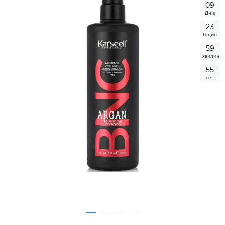
0
9
Днів
2
3
Годин
5
9
хвилин
5
4
сек