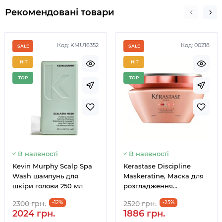
Рекомендовані товари
Код: KMU16352
Код: 00218
SALE
SALE
HIT
HIT
TOP
TOP
В наявності
В наявності
Kevin Murphy Scalp Spa
Kerastase Discipline
Wash шампунь для
Maskeratine, Маска для
шкіри голови 250 мл
розгладження
неслухняного волосся,
2300 грн.
-12%
2520 грн.
-25%
200 мл
2024 грн.
1886 грн.