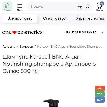
0
Головна
Меню
Кошик
Все про товар
Опис товару
Характеристики
+38 099 030 85 13
Головна
Волосся
Karseell BNC Argan Nourishing Shampoo 
Шампунь Karseell BNC Argan
Nourishing Shampoo з Аргановою
Олією 500 мл
SALE
TOP
NEW