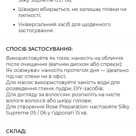
Silky Supreme 05 / 06;
Швидко вбирається, не залишає плівки чи
липкості;
Універсальний засіб для щоденного
застосування.
СПОСІБ ЗАСТОСУВАННЯ:
Використовуйте як
тонік
: нанесіть на обличчя
після очищення (ватним диском або спреєм);
Як
освіжувач
: наносіть протягом дня — ідеально
під час спеки чи в офісі;
Для масок: використовуйте замість води для
розведення глини, пудри, DIY-засобів;
Для
догляду за волоссям
: розпиліть на чисте
вологе волосся або шкіру голови;
Для створення Rose Preparation: настоюйте Silky
Supreme 05 / 06 у гідролаті 15 хв.
СКЛАД: