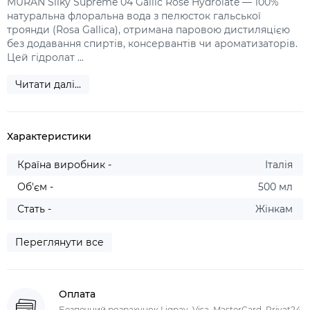
MURAN Silky Supreme 04 Gallic Rose Hydrolate — 100%
натуральна флоральна вода з пелюсток гальської
троянди (Rosa Gallica), отримана паровою дистиляцією
без додавання спиртів, консервантів чи ароматизаторів.
Цей гідролат ...
Читати далі...
Характеристики
Країна виробник -
Італія
Об'єм -
500 мл
Стать -
Жінкам
Переглянути все
Оплата
Безпечний розрахунок Liqpay, Visa, MasterCard, Privat24,