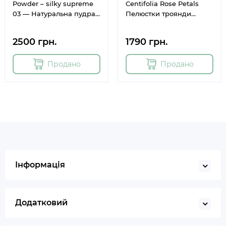
Powder – silky supreme
Centifolia Rose Petals
03 — Натуральна пудра
Пелюстки троянди
з пелюсток гальської
Центифолії 15 г
троянди 75 г
2500 грн.
1790 грн.
Продано
Продано
Інформація
Додатковий