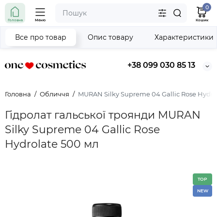
0
Головна
Меню
Кошик
Все про товар
Опис товару
Характеристики
+38 099 030 85 13
Головна
Обличчя
MURAN Silky Supreme 04 Gallic Rose Hydro
Гідролат гальської троянди MURAN
Silky Supreme 04 Gallic Rose
Hydrolate 500 мл
TOP
NEW