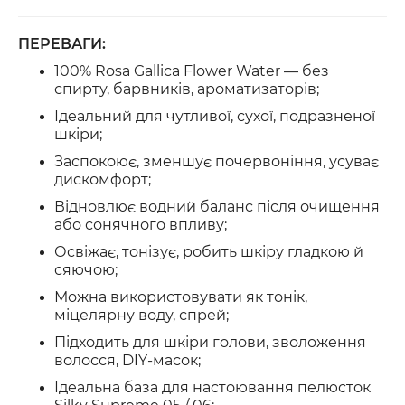
ПЕРЕВАГИ:
100%
Rosa Gallica Flower Water
— без
спирту, барвників, ароматизаторів;
Ідеальний для чутливої, сухої, подразненої
шкіри;
Заспокоює, зменшує почервоніння, усуває
дискомфорт;
Відновлює водний баланс після очищення
або сонячного впливу;
Освіжає, тонізує, робить шкіру гладкою й
сяючою;
Можна використовувати як тонік,
міцелярну воду, спрей;
Підходить для шкіри голови, зволоження
волосся, DIY-масок;
Ідеальна база для настоювання пелюсток