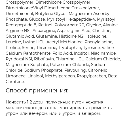
Crosspolymer, Dimethicone Crosspolymer,
Dimethicone/Vinyl Dimethicone Crosspolymer,
Dimethiconol, Butylene Glycol, Magnesium Ascorbyl
Phosphate, Glucose, Myristoyl Hexapeptide-4, Myristoyl
Pentapeptide-8, Retinol, Polysorbate 20, Glycine, Alanine,
Arginine NSI, Asparagine, Asparaginic Acid, Christine,
Glutamic Acid, Glutamine, Histidine NSI, Isoleucine,
Leucine, Lysine HCL, Acetyl Methionine, Phenylalanine,
Proline, Serine, Threonine, Tryptophan, Tyrosine, Valine,
Calcium Pantothenate, Folic Acid, Inositol, Niacinamide,
Pyridoxal NSI, Riboflavin, Thiamine HCL, Calcium Chloride,
Magnesium Sulphate, Potassium Chloride, Sodium
Chloride, Sodium Phosphate, Flavouring, Citronellol,
Limonene, Linalool, Methylparaben, Propylparaben, Beta-
Carotene.
Способ применения:
Наносить 1-2 дозы, полученные путем нажатия
механического дозатора; массировать; применять
утром или вечером, или и утром, и вечером.