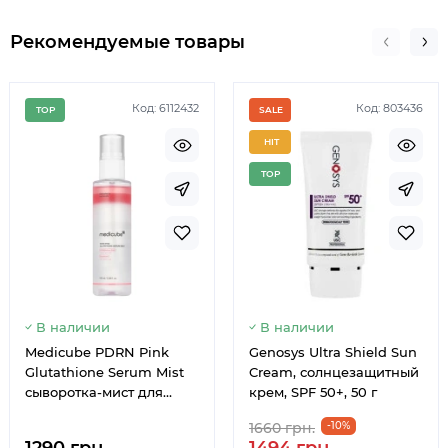
Рекомендуемые товары
Код: 6112432
Код: 803436
TOP
SALE
HIT
TOP
В наличии
В наличии
Medicube PDRN Pink
Genosys Ultra Shield Sun
Glutathione Serum Mist
Cream, солнцезащитный
сыворотка-мист для
крем, SPF 50+, 50 г
сияния и увлажнения
1660 грн.
-10%
кожи 100 мл