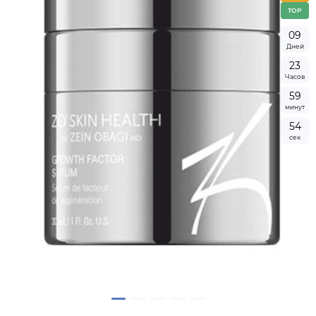
TOP
0
9
Дней
2
3
Часов
5
9
минут
5
4
сек