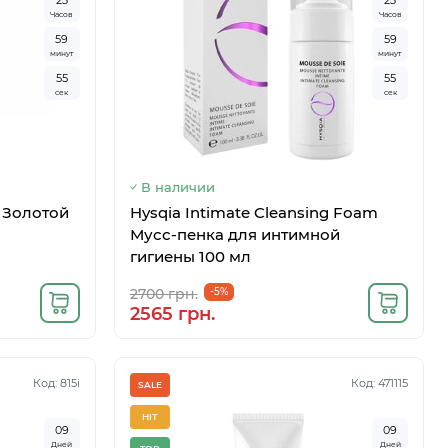
2
3
2
3
Часов
Часов
5
9
5
9
минут
минут
5
4
5
4
сек
сек
В наличии
о Золотой
Hysqia Intimate Cleansing Foam
Мусс-пенка для интимной
гигиены 100 мл
2700 грн.
-5%
2565 грн.
Код: 815i
Код: 471115
SALE
HIT
0
9
0
9
Дней
Дней