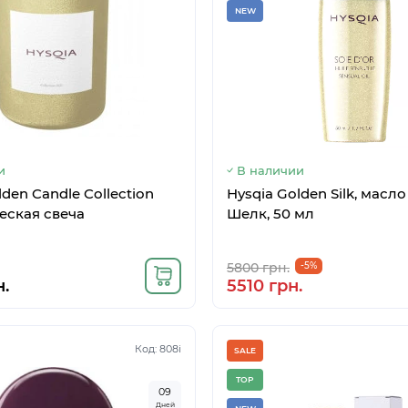
NEW
и
В наличии
lden Candle Collection
Hysqia Golden Silk, масл
еская свеча
Шелк, 50 мл
5800 грн.
-5%
.
5510 грн.
Код: 808i
SALE
TOP
0
9
Дней