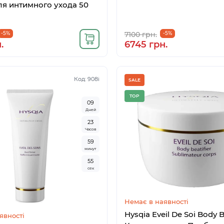
я интимного ухода 50
-5%
7100 грн.
-5%
.
6745 грн.
Код: 908i
SALE
TOP
0
9
Дней
2
3
Часов
5
9
минут
5
4
сек
Немає в наявності
Hysqia Eveil De Soi Body B
явності