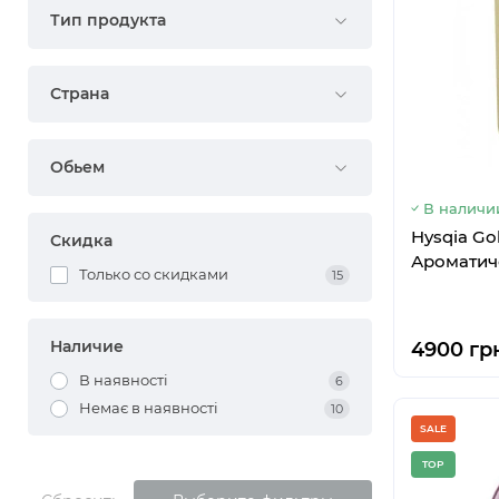
Тип продукта
Страна
Обьем
В наличи
Hysqia Go
Скидка
Ароматич
Только со cкидками
15
Наличие
4900 грн
В наявності
6
Немає в наявності
10
SALE
TOP