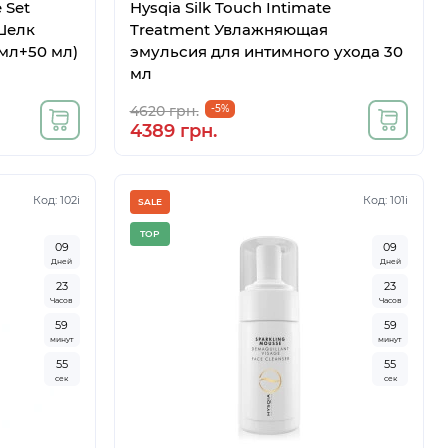
 Set
Hysqia Silk Touch Intimate
Шелк
Treatment Увлажняющая
 мл+50 мл)
эмульсия для интимного ухода 30
мл
4620 грн.
-5%
4389 грн.
Код: 102i
Код: 101i
SALE
TOP
0
9
0
9
Дней
Дней
2
3
2
3
Часов
Часов
5
9
5
9
минут
минут
5
4
5
4
сек
сек