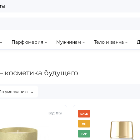
ты
Парфюмерия
Мужчинам
Тело и ванна
Д
— косметика будущего
По умолчанию
Код: 812i
SALE
HIT
TOP