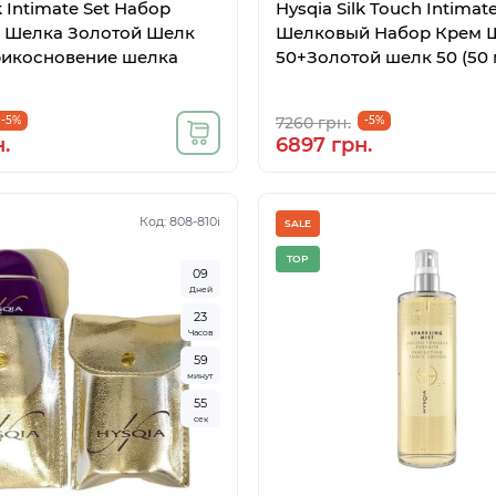
k Intimate Set Набор
Hysqia Silk Touch Intimate
 Шелка Золотой Шелк
Шелковый Набор Крем 
рикосновение шелка
50+Золотой шелк 50 (50
-5%
7260 грн.
-5%
.
6897 грн.
Код: 808-810i
SALE
TOP
0
9
Дней
2
3
Часов
5
9
минут
5
4
сек