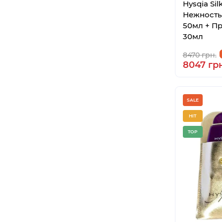
Hysqia Sil
Нежность
50мл + П
30мл
8470 грн.
8047 грн
SALE
HIT
TOP