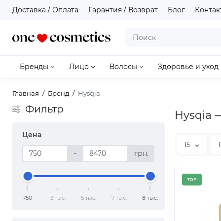
Доставка / Оплата
Гарантия / Возврат
Блог
Контак
Бренды
Лицо
Волосы
Здоровье и уход
Главная
Бренд
Hysqia
Фильтр
Hysqia 
Цена
15
-
грн.
TOP
750
3 тыс.
5 тыс.
7 тыс.
8 тыс.