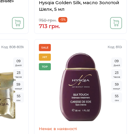
дение»
Hysqia Golden Silk, масло Золотой
Шелк, 5 мл
750 грн.
-5%
713 грн.
Код: 808-809i
Код: 810i
SALE
HIT
0
9
0
9
Дней
Дней
TOP
2
3
2
3
Часов
Часов
5
9
5
9
минут
минут
5
4
5
4
сек
сек
Немає в наявності