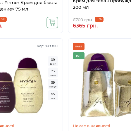
Крем для тела «Пробуж
st Firmer Крем для бюста
200 мл
ение» 75 мл
-5%
6700 грн.
-5%
.
6365 грн.
Код: 809-810i
SALE
TOP
0
9
Дней
2
3
Часов
5
9
минут
5
4
сек
явності
Немає в наявності