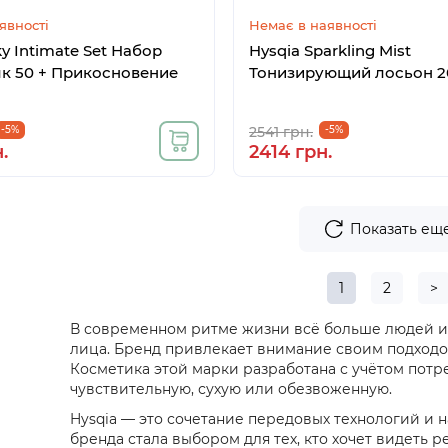
явності
Немає в наявності
ky Intimate Set Набор
Hysqia Sparkling Mist
к 50 + Прикосновение
Тонизирующий лосьон 2
-5%
2541 грн.
-5%
.
2414 грн.
Показать ещ
1
2
>
В современном ритме жизни всё больше людей ищ
лица. Бренд привлекает внимание своим подходо
Косметика этой марки разработана с учётом потр
чувствительную, сухую или обезвоженную.
Hysqia — это сочетание передовых технологий и 
бренда стала выбором для тех, кто хочет видеть 