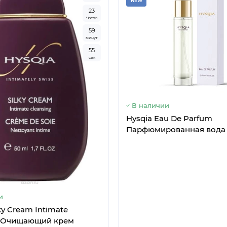
NEW
2
3
Часов
5
9
минут
5
4
сек
В наличии
Hysqia Eau De Parfum
Парфюмированная вода 
и
ky Cream Intimate
g Очищающий крем