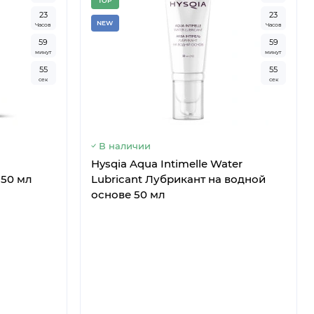
TOP
2
3
2
3
NEW
Часов
Часов
5
9
5
9
минут
минут
5
4
5
4
сек
сек
В наличии
​Hysqia Aqua Intimelle Water
50 мл
Lubricant Лубрикант на водной
основе 50 мл