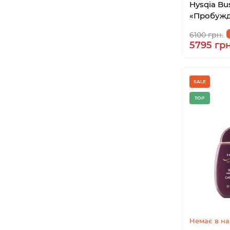
Hysqia Bu
«Пробужд
6100 грн.
5795 грн
SALE
TOP
Немає в на