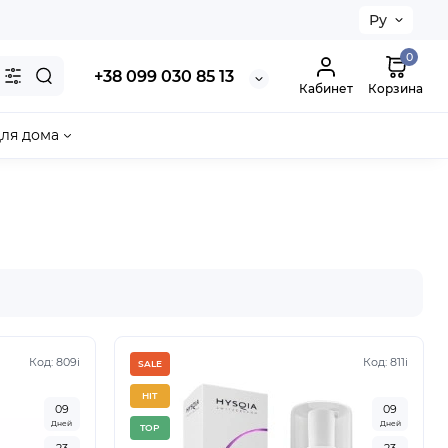
Ру
0
+38 099 030 85 13
Кабинет
Корзина
ля дома
Код: 809i
Код: 811i
SALE
HIT
0
9
0
9
Дней
Дней
TOP