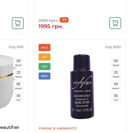
2100 грн.
-5%
1995 грн.
Код: 909i
Код: 809ii
SALE
HIT
0
9
0
9
Дней
Дней
TOP
2
3
2
3
NEW
Часов
Часов
5
9
5
9
минут
минут
5
4
5
4
сек
сек
eautifier
Немає в наявності