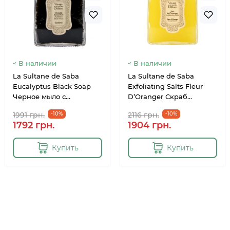
В наличии
В наличии
La Sultane de Saba
La Sultane de Saba
Eucalyptus Black Soap
Exfoliating Salts Fleur
Черное мыло с
D’Oranger Скраб
эвкалиптом 300 мл
солевой для тела «Цветы
1991 грн.
-10%
2116 грн.
-10%
Апельсина» 300 мл
1792 грн.
1904 грн.
Купить
Купить