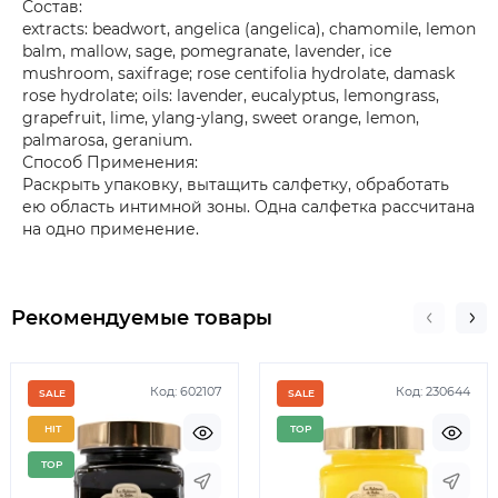
Состав:
extracts: beadwort, angelica (angelica), chamomile, lemon
balm, mallow, sage, pomegranate, lavender, ice
mushroom, saxifrage; rose centifolia hydrolate, damask
rose hydrolate; oils: lavender, eucalyptus, lemongrass,
grapefruit, lime, ylang-ylang, sweet orange, lemon,
palmarosa, geranium.
Способ Применения:
Раскрыть упаковку, вытащить салфетку, обработать
ею область интимной зоны. Одна салфетка рассчитана
на одно применение.
Рекомендуемые товары
Код: 602107
Код: 230644
SALE
SALE
HIT
TOP
TOP
Немає в наявності
Немає 