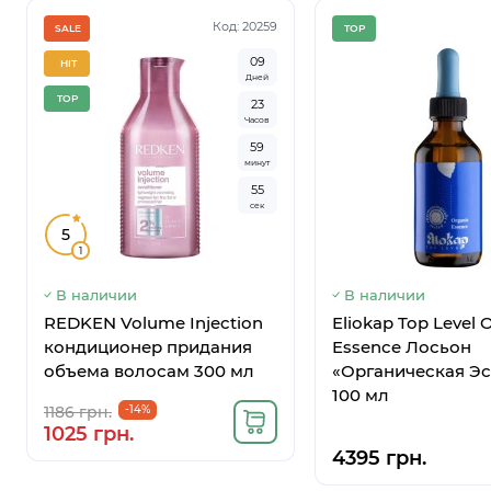
Код: 20259
SALE
TOP
0
9
HIT
Дней
TOP
2
3
Часов
5
9
минут
5
4
сек
5
1
В наличии
В наличии
REDKEN Volume Injection
Eliokap Top Level 
кондиционер придания
Essence Лосьон
объема волосам 300 мл
«Органическая Э
100 мл
1186 грн.
-14%
1025 грн.
4395 грн.