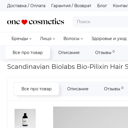
Доставка / Оплата
Гарантия / Возврат
Блог
Контак
Бренды
Лицо
Волосы
Здоровье и уход
0
Все про товар
Описание
Отзывы
Главная
Волосы
Scandinavian Biolabs Bio-Pilixin Hair S
Scandinavian Biolabs Bio-Pilixin H
0
Все про товар
Описание
Отзывы