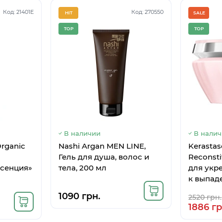
Код: 21401E
Код: 270550
HIT
SALE
TOP
TOP
В наличии
В нали
Organic
Nashi Argan MEN LINE,
Kerasta
Гель для душа, волос и
Reconst
ссенция»
тела, 200 мл
для укр
к выпад
мл
1090 грн.
2520 грн.
1886 гр