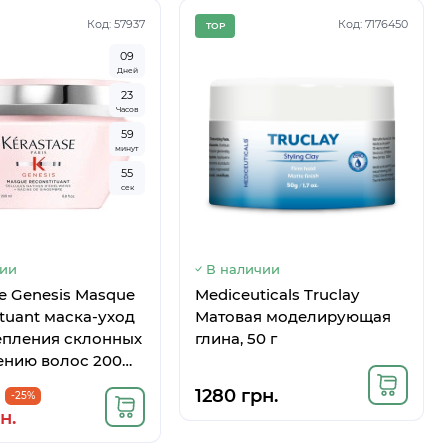
Код: 57937
Код: 7176450
TOP
0
9
Дней
2
3
Часов
5
9
минут
5
4
сек
чии
В наличии
se Genesis Masque
Mediceuticals Truclay
ituant маска-уход
Матовая моделирующая
епления склонных
глина, 50 г
ению волос 200
1280 грн.
-25%
н.