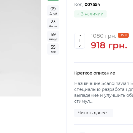
Код:
007554
0
9
В наличии
Дней
2
3
Часов
5
9
1080 грн.
-15 %
минут
918 грн.
5
4
сек
Краткое описание
Назначение:Scandinavian Bi
специально разработан дл
выпадение и улучшить об
стимул...
Читать далее...