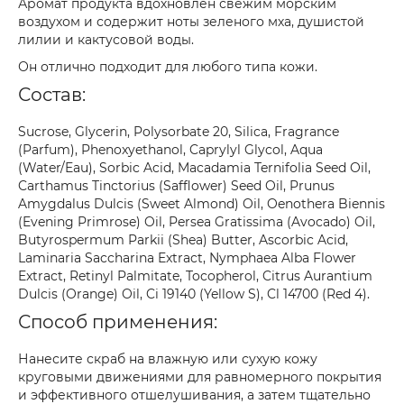
Аромат продукта вдохновлен свежим морским
воздухом и содержит ноты зеленого мха, душистой
лилии и кактусовой воды.
Он отлично подходит для любого типа кожи.
Состав:
Sucrose, Glycerin, Polysorbate 20, Silica, Fragrance
(Parfum), Phenoxyethanol, Caprylyl Glycol, Aqua
(Water/Eau), Sorbic Acid, Macadamia Ternifolia Seed Oil,
Carthamus Tinctorius (Safflower) Seed Oil, Prunus
Amygdalus Dulcis (Sweet Almond) Oil, Oenothera Biennis
(Evening Primrose) Oil, Persea Gratissima (Avocado) Oil,
Butyrospermum Parkii (Shea) Butter, Ascorbic Acid,
Laminaria Saccharina Extract, Nymphaea Alba Flower
Extract, Retinyl Palmitate, Tocopherol, Citrus Aurantium
Dulcis (Orange) Oil, Ci 19140 (Yellow S), Cl 14700 (Red 4).
Способ применения:
Нанесите скраб на влажную или сухую кожу
круговыми движениями для равномерного покрытия
и эффективного отшелушивания, а затем тщательно