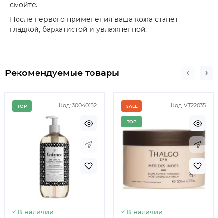
смойте.
После первого применения ваша кожа станет
гладкой, бархатистой и увлажненной.
Рекомендуемые товары
Код: 30040182
Код: VT22035
TOP
SALE
TOP
Немає в наявності
Немає 
В наличии
В наличии