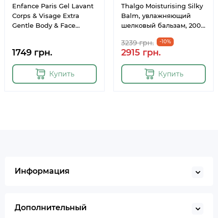
Enfance Paris Gel Lavant
Thalgo Moisturising Silky
Corps & Visage Extra
Balm, увлажняющий
Gentle Body & Face
шелковый бальзам, 200
Wash, детский гель для
мл
3239 грн.
-10%
очищения тела и лица,
1749 грн.
2915 грн.
500 мл
Купить
Купить
Информация
Дополнительный