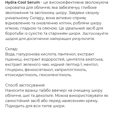
Hydra-Cool Serum
- це високоефективна зволожуюча
сироватка для обличчя, яка забезпечує глибоке
зволоження та заспокоює шкіру. Завдяки своєму
унікальному Склад:у, вона активно сприяє
відновленню та оновленню клітин, роблячи шкіру
м'якою, гладкою та сяючою. Це ідеальний засіб для
боротьби із сухістю та старінням шкіри.
Застосовуйте
щодня для досягнення найкращих результатів.
Склад::
Вода, гіалуронова кислота, пантенол, екстракт
пшениці, екстракт водоростей, центелла азіатська,
екстракт зеленого чаю, мідний пептид-1, ментол,
гліцерин, феноксіетанол, каприлілгліколь,
етоксидигліколь, гексиленгліколь.
Спосіб застосування:
Наносити вранці та/або ввечері на очищену шкіру
обличчя, шиї та декольте. Можна використовувати як
самостійний засіб або перед нанесенням крему.
Підходить для всіх типів шкіри.