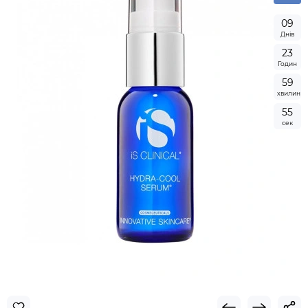
0
9
Днів
2
3
Годин
5
9
хвилин
5
4
сек