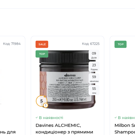
Код: 71984
Код: 67225
SALE
TOP
0
9
TOP
Днів
2
3
Немає в наявності
Немає в н
Годин
5
9
хвилин
5
5
сек
5
1
В наявності
В наявн
Davines ALCHEMIC,
Milbon 
нь для
кондиціонер з прямими
Shampoo