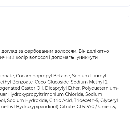
 догляд за фарбованим волоссям. Він делікатно
тичний колір волосся і допомагає уникнути
thionate, Cocamidopropyl Betaine, Sodium Lauroyl
enethyl Benzoate, Coco-Glucoside, Sodium Methyl 2-
ogenated Castor Oil, Dicaprylyl Ether, Polyquaternium-
 Guar Hydroxypropyltrimonium Chloride, Sodium
, Sodium Hydroxide, Citric Acid, Trideceth-5, Glyceryl
amethyl Hydroxypiperidinol) Citrate, CI 61570 / Green 5,