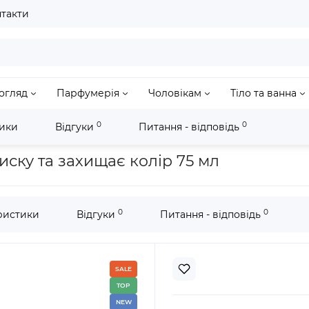
такти
догляд
Парфумерія
Чоловікам
Тіло та ванна
0
0
ики
Відгуки
Питання - відповідь
та захищає колір 75 мл
ску та захищає колір 75 мл
0
0
ристики
Відгуки
Питання - відповідь
SALE
TOP
NEW