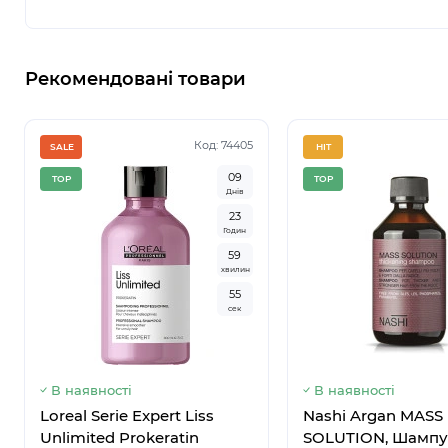
Рекомендовані товари
Код: 74405
SALE
HIT
0
9
TOP
TOP
Днів
2
3
Немає в наявності
Годин
5
9
хвилин
5
5
сек
В наявності
В наявності
Loreal Serie Expert Liss
Nashi Argan MASS
Unlimited Prokeratin
SOLUTION, Шампу