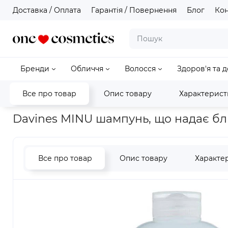
Доставка / Оплата
Гарантія / Повернення
Блог
Кон
Бренди
Обличчя
Волосся
Здоров'я та 
Все про товар
Опис товару
Характерист
Головна
Волосся
Davines MINU шампунь, що надає блиску 
Davines MINU шампунь, що надає бли
Все про товар
Опис товару
Характе