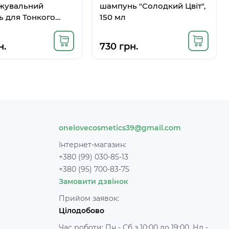
жувальний
шампунь "Солодкий Цвіт",
 для Тонкого
150 мл
 200 мл
н.
730 грн.
onelovecosmetics39@gmail.com
Інтернет-магазин:
+380 (99) 030-85-13
+380 (95) 700-83-75
Замовити дзвінок
Прийом заявок:
Цілодобово
Час роботи: Пн - Сб з 10:00 до 19:00, Нд -