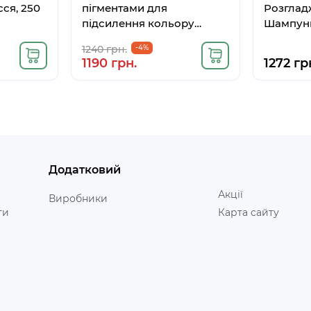
ся, 250
пігментами для
Розглад
підсилення кольору
Шампунь
волосся мідний, 250мл
Волосся
1240 грн.
-4%
1190 грн.
1272 гр
Додатковий
Акції
Виробники
ти
Карта сайту