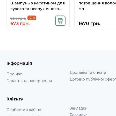
Шампунь з кератином для
потовщення волос
сухого та неслухняного
мл
волосся 300 мл
854 грн.
-21%
673 грн.
1670 грн.
Інформація
Доставка та оплата
Про нас
Договір публічної офер
Гарантія та повернення
Клієнту
Закладки
Особистий кабінет
Розсилка