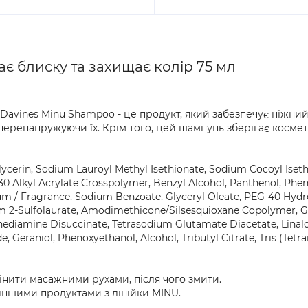
є блиску та захищає колір 75 мл
avines Minu Shampoo - це продукт, який забезпечує ніжний
 перенапружуючи їх. Крім того, цей шампунь зберігає косме
Glycerin, Sodium Lauroyl Methyl Isethionate, Sodium Cocoyl Ise
-30 Alkyl Acrylate Crosspolymer, Benzyl Alcohol, Panthenol, Ph
fum / Fragrance, Sodium Benzoate, Glyceryl Oleate, PEG-40 Hydr
dium 2-Sulfolaurate, Amodimethicone/Silsesquioxane Copolymer,
ediamine Disuccinate, Tetrasodium Glutamate Diacetate, Linalool
, Geraniol, Phenoxyethanol, Alcohol, Tributyl Citrate, Tris (Tetr
пінити масажними рухами, після чого змити.
іншими продуктами з лінійки MINU.