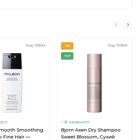
Код: 113694
Код: 703541
HIT
TOP
аявності
Немає в наявності
ості
В наявності
Smooth Smoothing
Bjorn Axen Dry Shampoo
 Fine Hair —
Sweet Blossom, Сухий