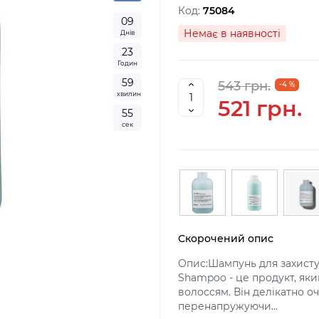
Код:
75084
0
9
Немає в наявності
Днів
2
3
Годин
5
9
543 грн.
-4 %
хвилин
521 грн.
5
5
сек
Скорочений опис
Опис:Шампунь для захисту
Shampoo - це продукт, як
волоссям. Він делікатно о
перенапружуючи...