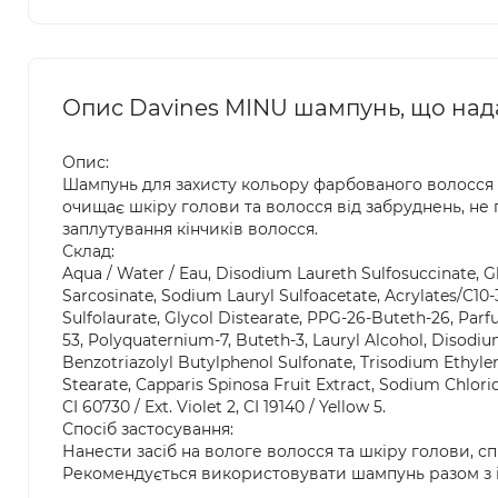
Опис Davines MINU шампунь, що нада
Опис:
Шампунь для захисту кольору фарбованого волосся D
очищає шкіру голови та волосся від забруднень, не
заплутування кінчиків волосся.
Склад:
Aqua / Water / Eau, Disodium Laureth Sulfosuccinate, 
Sarcosinate, Sodium Lauryl Sulfoacetate, Acrylates/C10
Sulfolaurate, Glycol Distearate, PPG-26-Buteth-26, Par
53, Polyquaternium-7, Buteth-3, Lauryl Alcohol, Diso
Benzotriazolyl Butylphenol Sulfonate, Trisodium Ethylen
Stearate, Capparis Spinosa Fruit Extract, Sodium Chloride
CI 60730 / Ext. Violet 2, CI 19140 / Yellow 5.
Спосіб застосування:
Нанести засіб на вологе волосся та шкіру голови, с
Рекомендується використовувати шампунь разом з 