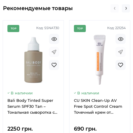
Рекомендуемые товары
Код: SSNAT30
Код: 221254
TOP
TOP
Немає в наявності
Немає 
В наличии
В наличии
Bali Body Tinted Super
CU SKIN Clean-Up AV
Serum SPF30 Tan –
Free Spot Control Cream
Тональная сыворотка с
Точечный крем от
SPF для средней и
воспалений
темной кожи с
2250 грн.
690 грн.
пептидами 30 мл