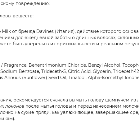
ческому повреждению;
оловы веществ;
 Milk от бренда Davines (Италия), действие которого основ
нием для ежедневной заботы о длинных волосах, склонных к
ожете быть уверены в их оригинальности и реальном резуль
um / Fragrance, Behentrimonium Chloride, Benzyl Alcohol, Tocop
ium Benzoate, Trideceth-5, Citric Acid, Glycerin, Trideceth-12, 
s Annuus (Sunflower) Seed Oil, Linalool, Alpha-Isomethyl Ionone
ния, рекомендуется сначала вымыть голову шампунем из ли
их локонов
после мытья головы и перед нанесением молочк
лочко на сухие пряди, как увлажняющее, завершающее сред
икам).