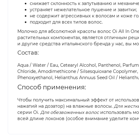
снижает склонность к запутыванию и механи
устраняет нежелательное пушение и завитки;
не содержит агрессивных к волосам и коже г
подходит для всех типов волос.
Молочко для абсолютной красоты волос Oi All In One
растительных компонентах, является отличным реше
и другие средства итальянского бренда у нас, вы м
Состав:
Aqua / Water / Eau, Cetearyl Alcohol, Panthenol, Parf
Chloride, Amodimethicone / Silsesquioxane Copolymer, Sod
Phenoxyethanol, Helianthus Annuus Seed Oil / Helianthu
Способ применения:
Чтобы получить максимальный эффект от использова
нажатий на дозатор) на влажные волосы.
Для жестк
серии Oi.
Для обезвоженных волос
использовать мо
всей длине локонов (особое внимание уделите конч