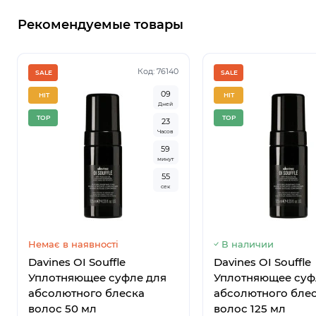
Рекомендуемые товары
Код: 76140
SALE
SALE
0
9
HIT
HIT
Дней
TOP
TOP
2
3
Часов
5
9
минут
5
4
сек
Немає в наявності
В наличии
Davines OI Souffle
Davines OI Souffle
Уплотняющее суфле для
Уплотняющее суф
абсолютного блеска
абсолютного бле
волос 50 мл
волос 125 мл