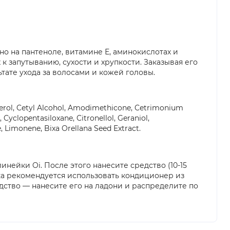
ано на пантеноле, витамине Е, аминокислотах и
 запутыванию, сухости и хрупкости. Заказывая его
тате ухода за волосами и кожей головы.
herol, Cetyl Alcohol, Amodimethicone, Cetrimonium
Cyclopentasiloxane, Citronellol, Geraniol,
, Limonene, Bixa Orellana Seed Extract.
нейки Oi. После этого нанесите средство (10-15
а рекомендуется использовать кондиционер из
ство — нанесите его на ладони и распределите по