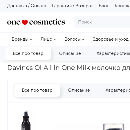
Доставка / Оплата
Гарантия / Возврат
Блог
Контак
Бренды
Лицо
Волосы
Здоровье и уход
Все про товар
Описание
Характеристик
Главная
Волосы
Davines OI All In One Milk молочко для а
Davines OI All In One Milk молочко 
Все про товар
Описание
Характери