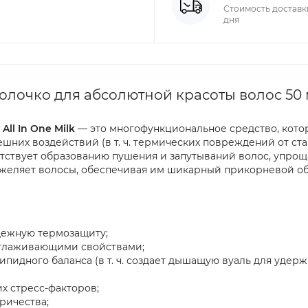
Стоимость доставки
дня
 молочко для абсолютной красоты волос 50
ll In One Milk
— это многофункциональное средство, котор
них воздействий (в т. ч. термических повреждений от ста
ятствует образованию пушения и запутываний волос, упроща
тяжеляет волосы, обеспечивая им шикарный прикорневой о
дежную термозащиту;
глаживающими свойствами;
идного баланса (в т. ч. создает дышащую вуаль для удерж
х стресс-факторов;
ричества;