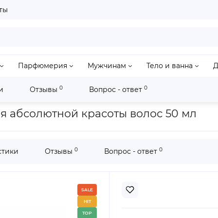
ты
Парфюмерия
Мужчинам
Тело и ванна
Д
0
0
и
Отзывы
Вопрос - ответ
бсолютной красоты волос 50 мл
для абсолютной красоты волос 50 мл
0
0
стики
Отзывы
Вопрос - ответ
SALE
HIT
TOP