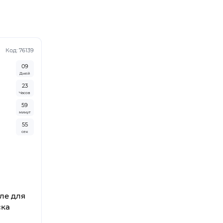
Код: 76139
0
9
Дней
2
3
Часов
5
9
минут
5
4
сек
ле для
ска