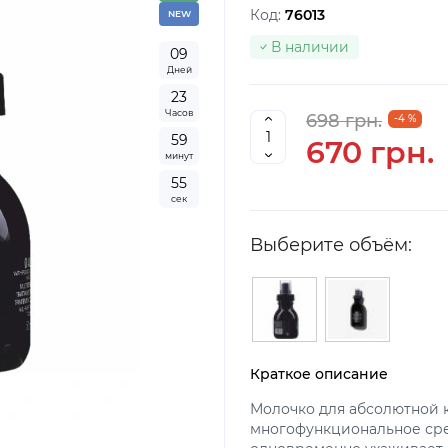
Код:
76013
NEW
В наличии
0
9
Дней
2
3
Часов
698 грн.
-4 %
5
9
670 грн.
минут
5
4
сек
Выберите объём:
Краткое описание
Молочко для абсолютной кр
многофункциональное сре