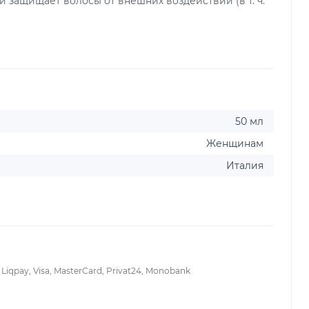
 защищает волосы от внешних воздействий (в т. ч.
50 мл
Женщинам
Италия
iqpay, Visa, MasterCard, Privat24, Monobank