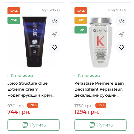
Код: 510585
Код: 95809
SALE
SALE
TOP
HIT
TOP
Немає в наявності
Немає 
В наличии
В наличии
Joico Structure Glue
Kerastase Premiere Bain
Extreme Cream,
Decalcifiant Reparateur,
моделирующий крем
декальцинирующий
для волос, 150 мл
шампунь-ванна для
930 грн.
-20%
1730 грн.
-25%
восстановления всех
744 грн.
1294 грн.
типов поврежденных
волос, 250 мл
Купить
Купить