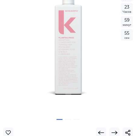
2
3
Часов
5
9
минут
5
4
сек