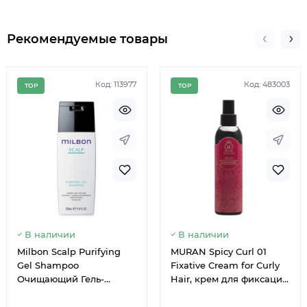
Рекомендуемые товары
Код: 113977
Код: 483003
TOP
TOP
Немає в наявності
Немає 
В наличии
В наличии
Milbon Scalp Purifying
MURAN Spicy Curl 01
Gel Shampoo
Fixative Cream for Curly
Очищающий Гель-
Hair, крем для фиксации
Шампунь для Волос 200
вьющихся волос, 200 мл
мл