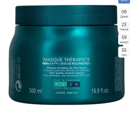
0
9
Дней
2
3
Часов
5
9
минут
5
4
сек