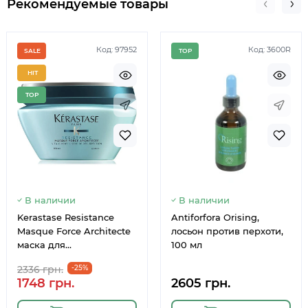
Рекомендуемые товары
Код: 97952
Код: 3600R
SALE
TOP
HIT
TOP
Немає в наявності
Немає 
В наличии
В наличии
Kerastase Resistance
Antiforfora Orising,
Masque Force Architecte
лосьон против перхоти,
маска для
100 мл
поврежденных волос и
2336 грн.
-25%
секущихся кончиков,
1748 грн.
2605 грн.
200 мл