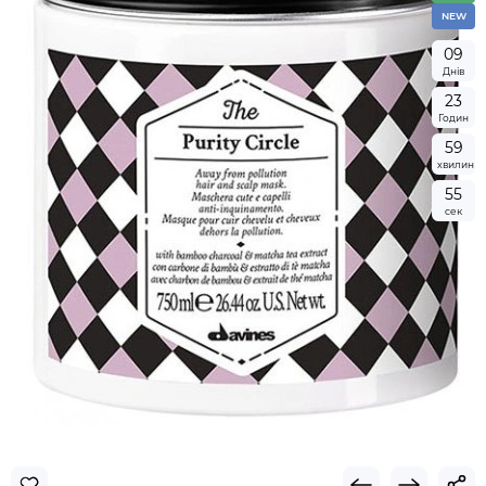
NEW
0
9
Днів
2
3
Годин
5
9
хвилин
5
4
сек