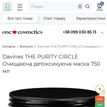
0
Головна
Меню
Кошик
Все про товар
Опис товару
Характеристики
+38 099 030 85 13
Головна
Волосся
Davines THE PURITY CIRCLE Очищаюча дет
Davines THE PURITY CIRCLE
Очищаюча детоксикуюча маска 750
мл
5
1
SALE
TOP