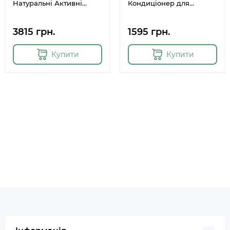
Натуральні Активні
Кондиціонер для
інгредієнти
Пухнастого та
«Заспокійливі» 100 мл
Кучерявого Волосся 200
3815 грн.
1595 грн.
г
Купити
Купити