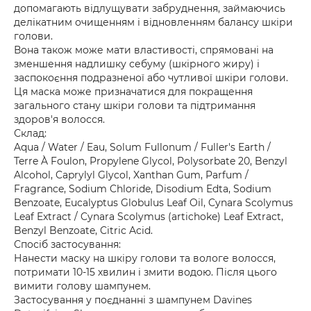
допомагають відлущувати забруднення, займаючись
делікатним очищенням і відновленням балансу шкіри
голови.
Вона також може мати властивості, спрямовані на
зменшення надлишку себуму (шкірного жиру) і
заспокоєння подразненої або чутливої шкіри голови.
Ця маска може призначатися для покращення
загального стану шкіри голови та підтримання
здоров'я волосся.
Склад:
Aqua / Water / Eau, Solum Fullonum / Fuller's Earth /
Terre À Foulon, Propylene Glycol, Polysorbate 20, Benzyl
Alcohol, Caprylyl Glycol, Xanthan Gum, Parfum /
Fragrance, Sodium Chloride, Disodium Edta, Sodium
Benzoate, Eucalyptus Globulus Leaf Oil, Cynara Scolymus
Leaf Extract / Cynara Scolymus (artichoke) Leaf Extract,
Benzyl Benzoate, Citric Acid.
Спосіб застосування:
Нанести маску на шкіру голови та вологе волосся,
потримати 10-15 хвилин і змити водою. Після цього
вимити голову шампунем.
Застосування у поєднанні з шампунем Davines