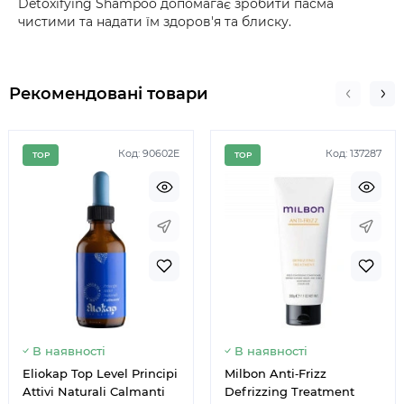
Detoxifying Shampoo допомагає зробити пасма
чистими та надати їм здоров'я та блиску.
Рекомендовані товари
Код: 90602E
Код: 137287
TOP
TOP
Немає в наявності
Немає 
В наявності
В наявності
Eliokap Top Level Principi
Milbon Anti‑Frizz
Attivi Naturali Calmanti
Defrizzing Treatment