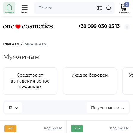
0
Главная
Меню
Корзина
+38 099 030 85 13
Главная
Мужчинам
Мужчинам
Средства от
Уход за бородой
У
выпадения волос
мужчинам
15
По умолчанию
Код: 3300R
Код: 9450R
HIT
TOP