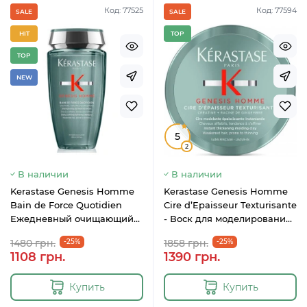
Код: 77525
Код: 77594
SALE
SALE
HIT
TOP
TOP
NEW
5
2
В наличии
В наличии
Kerastase Genesis Homme
Kerastase Genesis Homme
Bain de Force Quotidien
Cire d’Epaisseur Texturisante
Ежедневный очищающий
- Воск для моделирования
шампунь для ослабленных
волос мужчин 75 мл
1480 грн.
-25%
1858 грн.
-25%
тонких волос 250
1108 грн.
1390 грн.
Купить
Купить