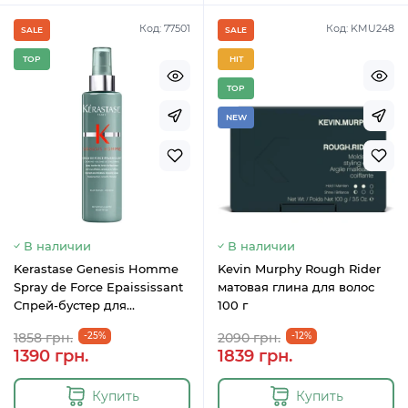
Код: 77501
Код: KMU248
SALE
SALE
TOP
HIT
TOP
NEW
В наличии
В наличии
Kerastase Genesis Homme
Kevin Murphy Rough Rider
Spray de Force Epaississant
матовая глина для волос
Спрей-бустер для
100 г
укрепления тонких волос
1858 грн.
-25%
2090 грн.
-12%
мужчин 150 мл
1390 грн.
1839 грн.
Купить
Купить