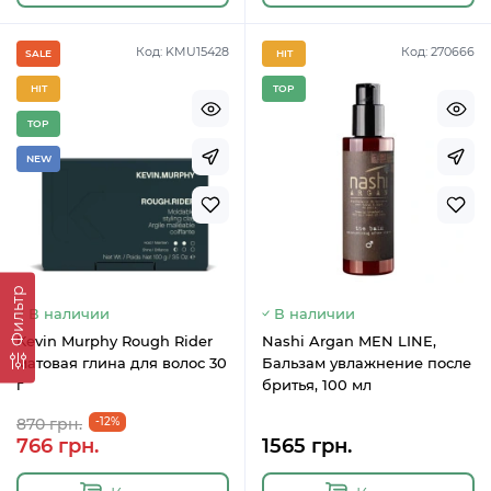
Код: KMU15428
Код: 270666
SALE
HIT
HIT
TOP
TOP
NEW
Фильтр
В наличии
В наличии
Kevin Murphy Rough Rider
Nashi Argan MEN LINE,
матовая глина для волос 30
Бальзам увлажнение после
г
бритья, 100 мл
870 грн.
-12%
766 грн.
1565 грн.