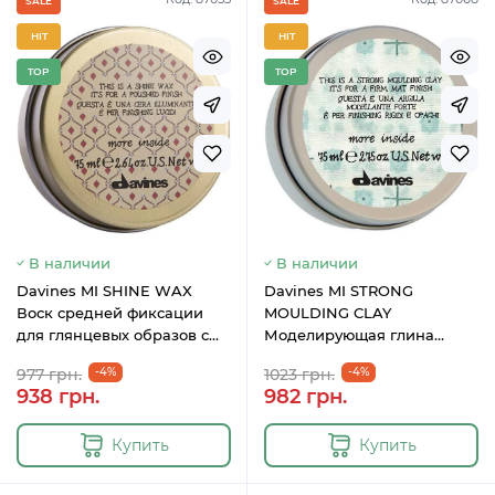
SALE
SALE
HIT
HIT
TOP
TOP
В наличии
В наличии
Davines MI SHINE WAX
Davines MI STRONG
Воск средней фиксации
MOULDING CLAY
для глянцевых образов с
Моделирующая глина
эффектом блеска 75 мл
сильной фиксации для
977 грн.
-4%
1023 грн.
-4%
стойкого матового эффекта
938 грн.
982 грн.
75 мл
Купить
Купить